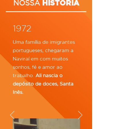
NOSSA
HISTÓRIA
1972
Uma família de imigrantes
portugueses, chegaram a
Naviraí em com muitos
sonhos, fé e amor ao
trabalho.
Ali nascia o
depósito de doces, Santa
Inês.